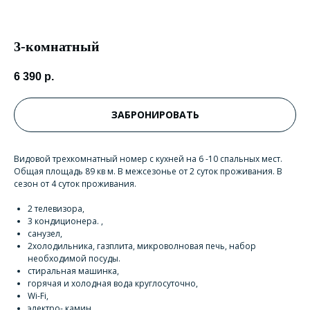
3-комнатный
6 390
р.
ЗАБРОНИРОВАТЬ
Видовой трехкомнатный номер с кухней на 6 -10 спальных мест.
Общая площадь 89 кв м. В межсезонье от 2 суток проживания. В
сезон от 4 суток проживания.
2 телевизора,
3 кондиционера. ,
санузел,
2холодильника, газплита, микроволновая печь, набор
необходимой посуды.
стиральная машинка,
горячая и холодная вода круглосуточно,
Wi-Fi,
электро- камин.