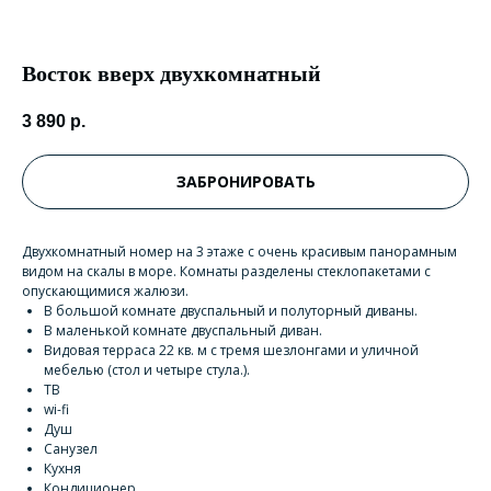
Восток вверх двухкомнатный
3 890
р.
ЗАБРОНИРОВАТЬ
Двухкомнатный номер на 3 этаже с очень красивым панорамным
видом на скалы в море. Комнаты разделены стеклопакетами с
опускающимися жалюзи.
В большой комнате двуспальный и полуторный диваны.
В маленькой комнате двуспальный диван.
Видовая терраса 22 кв. м с тремя шезлонгами и уличной
мебелью (стол и четыре стула.).
ТВ
wi-fi
Душ
Санузел
Кухня
Кондиционер